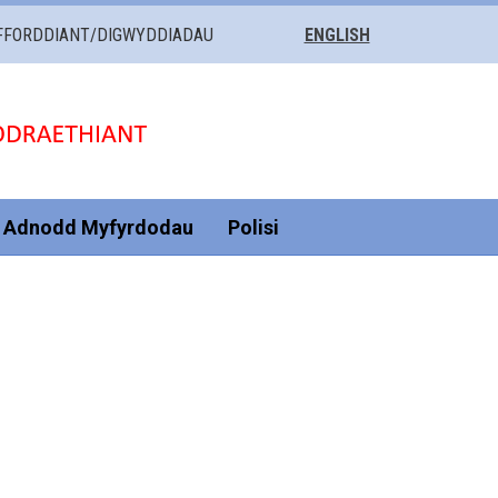
FFORDDIANT/DIGWYDDIADAU
ENGLISH
Adnodd Myfyrdodau
Polisi