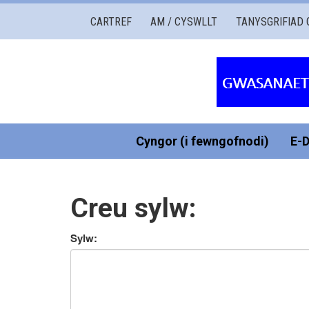
Gwasanaethau
CARTREF
AM / CYSWLLT
TANYSGRIFIAD 
Governors
Cymru
Cyngor (i fewngofnodi)
E-
Creu sylw:
Sylw: