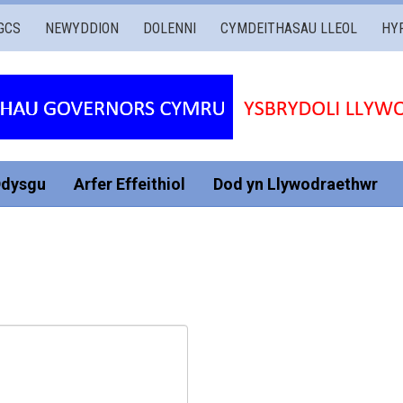
GCS
NEWYDDION
DOLENNI
CYMDEITHASAU LLEOL
HY
Ddysgu
Arfer Effeithiol
Dod yn Llywodraethwr