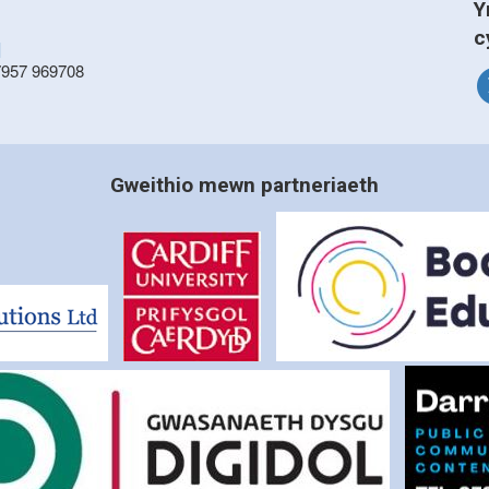
Y
c
]
7957 969708
Gweithio mewn partneriaeth