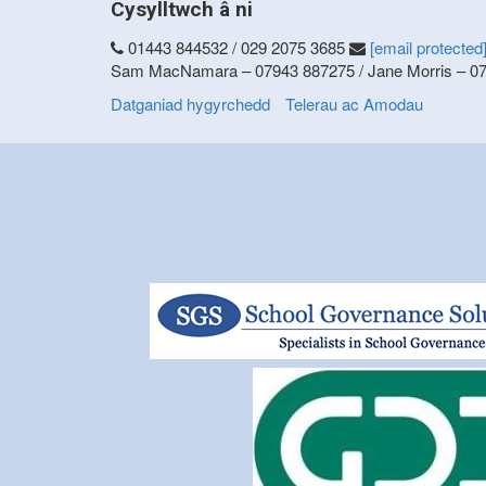
Cysylltwch â ni
01443 844532 / 029 2075 3685
[email protected
Sam MacNamara – 07943 887275 / Jane Morris – 0
Datganiad hygyrchedd
Telerau ac Amodau