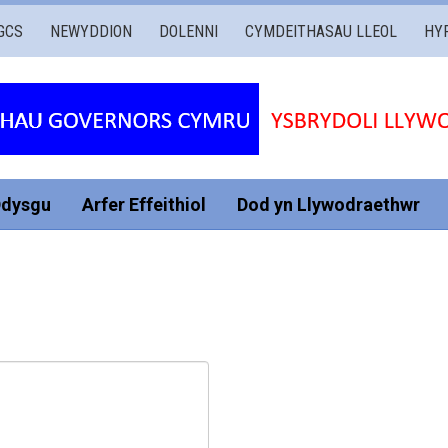
GCS
NEWYDDION
DOLENNI
CYMDEITHASAU LLEOL
HY
Ddysgu
Arfer Effeithiol
Dod yn Llywodraethwr