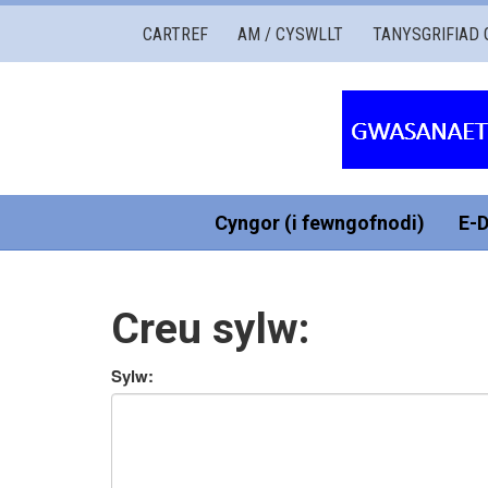
Gwasanaethau
CARTREF
AM / CYSWLLT
TANYSGRIFIAD 
Governors
Cymru
Cyngor (i fewngofnodi)
E-
Creu sylw:
Sylw: