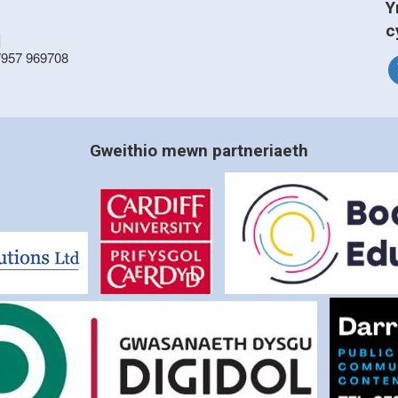
Y
c
]
7957 969708
Gweithio mewn partneriaeth