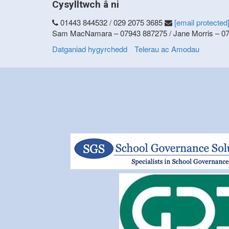
Cysylltwch â ni
01443 844532 / 029 2075 3685
[email protected
Sam MacNamara – 07943 887275 / Jane Morris – 0
Datganiad hygyrchedd
Telerau ac Amodau