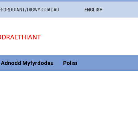
FFORDDIANT/DIGWYDDIADAU
ENGLISH
Adnodd Myfyrdodau
Polisi