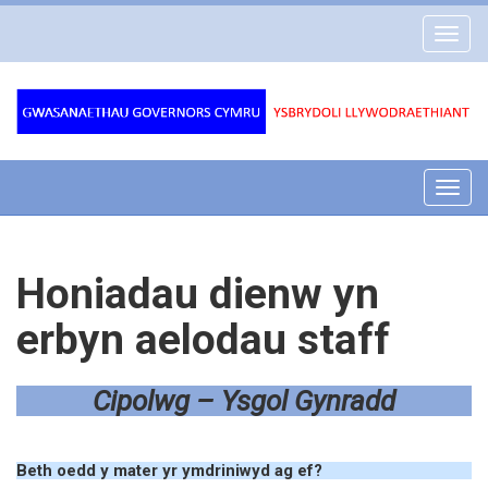
Gwasanaethau
Toggl
Governors
navig
Cymru
Toggl
navig
Honiadau dienw yn
erbyn aelodau staff
Cipolwg – Ysgol Gynradd
Beth oedd y mater yr ymdriniwyd ag ef?