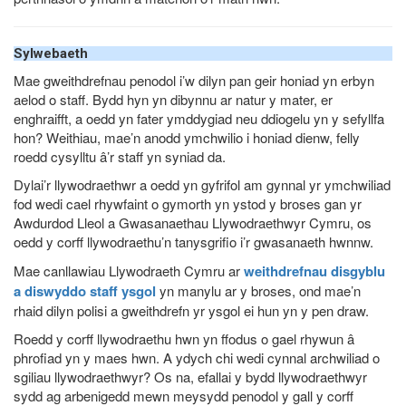
Sylwebaeth
Mae gweithdrefnau penodol i’w dilyn pan geir honiad yn erbyn
aelod o staff. Bydd hyn yn dibynnu ar natur y mater, er
enghraifft, a oedd yn fater ymddygiad neu ddiogelu yn y sefyllfa
hon? Weithiau, mae’n anodd ymchwilio i honiad dienw, felly
roedd cysylltu â’r staff yn syniad da.
Dylai’r llywodraethwr a oedd yn gyfrifol am gynnal yr ymchwiliad
fod wedi cael rhywfaint o gymorth yn ystod y broses gan yr
Awdurdod Lleol a Gwasanaethau Llywodraethwyr Cymru, os
oedd y corff llywodraethu’n tanysgrifio i’r gwasanaeth hwnnw.
Mae canllawiau Llywodraeth Cymru ar
weithdrefnau disgyblu
a diswyddo staff ysgol
yn manylu ar y broses, ond mae’n
rhaid dilyn polisi a gweithdrefn yr ysgol ei hun yn y pen draw.
Roedd y corff llywodraethu hwn yn ffodus o gael rhywun â
phrofiad yn y maes hwn. A ydych chi wedi cynnal archwiliad o
sgiliau llywodraethwyr? Os na, efallai y bydd llywodraethwyr
sydd ag arbenigedd mewn meysydd penodol y gall y corff