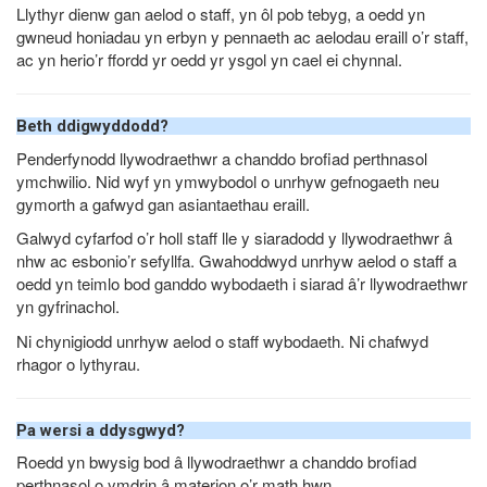
Llythyr dienw gan aelod o staff, yn ôl pob tebyg, a oedd yn
gwneud honiadau yn erbyn y pennaeth ac aelodau eraill o’r staff,
ac yn herio’r ffordd yr oedd yr ysgol yn cael ei chynnal.
Beth ddigwyddodd?
Penderfynodd llywodraethwr a chanddo brofiad perthnasol
ymchwilio. Nid wyf yn ymwybodol o unrhyw gefnogaeth neu
gymorth a gafwyd gan asiantaethau eraill.
Galwyd cyfarfod o’r holl staff lle y siaradodd y llywodraethwr â
nhw ac esbonio’r sefyllfa. Gwahoddwyd unrhyw aelod o staff a
oedd yn teimlo bod ganddo wybodaeth i siarad â’r llywodraethwr
yn gyfrinachol.
Ni chynigiodd unrhyw aelod o staff wybodaeth. Ni chafwyd
rhagor o lythyrau.
Pa wersi a ddysgwyd?
Roedd yn bwysig bod â llywodraethwr a chanddo brofiad
perthnasol o ymdrin â materion o’r math hwn.