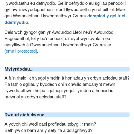
llywodraethu eu defnyddio. Gellir defnyddio eu sgiliau penodol i
gyflawni swyddogaethau’r corff llywodraethu yn effeithiol. Mae
gan Wasanaethau Llywodraethwyr Cymru
dempled y gellir ei
ddefnyddio
.
Ceisiwch gyngor gan yr Awdurdod Lleol neu’r Awdurdod
Esgobaethol, fel y bo’n briodol, o’r cychwyn cyntaf neu
cysylltwch â Gwasanaethau Llywodraethwyr Cymru ar
[email protected]
.
Myfyrdodau…
A fu’n rhaid i’ch ysgol ymdrin â honiadau yn erbyn aelodau staff?
Pa fath o sgiliau y byddech chi’n chwilio amdanynt mewn
llywodraethwr i helpu i gefnogi ysgol i ymdrin â honiadau
mewnol yn erbyn aelodau staff?
Dweud eich dweud…
A ydych chi wedi cael profiadau tebyg i’r rhain?
Beth yw’ch barn am y sefyllfa a ddisgrifiwyd?