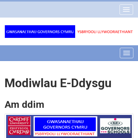
Gwasanaethau
Toggl
Governors
navig
Cymru
Toggl
navig
Modiwlau E-Ddysgu
Am ddim