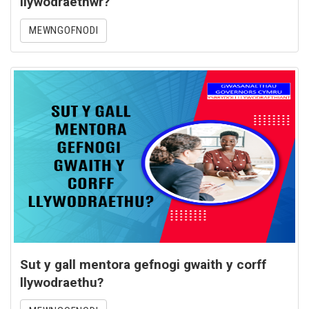
llywodraethwr?
MEWNGOFNODI
Sut y gall mentora gefnogi gwaith y corff
llywodraethu?