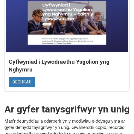
Cyflwyniad i Lywodraethu Ysgolion yng
Nghymru
DECHRAU
Ar gyfer tanysgrifwyr yn unig
Mae'r deunyddiau a ddarperir yn y modiwlau e-ddysgu yma ar
gyfer defnydd taysgrifwyr yn unig. Gwaherddir copïo, recordio
neu ddosbarthu anawdurdodedig cynnwys y modiwlau o dan