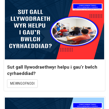
Sut gall llywodraethwyr helpu i gau’r bwlch
cyrhaeddiad?
MEWNGOFNODI