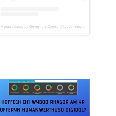
A post shared by Governors Cymru (@governorscymru)