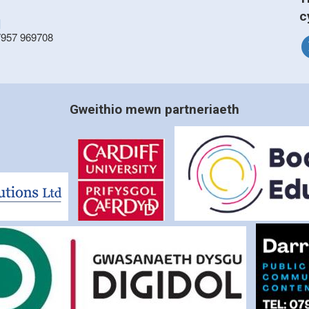
c
]
7957 969708
Gweithio mewn partneriaeth