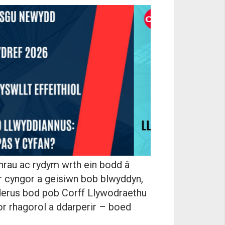
hrau ac rydym wrth ein bodd â
r cyngor a geisiwn bob blwyddyn,
hyderus bod pob Corff Llywodraethu
or rhagorol a ddarperir – boed