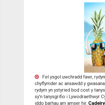
Fel ysgol uwchradd fawr, rydym
chyflymder ac ansawdd y gwasanaet
rydym yn ystyried bod cost y tanys
sy’n tanysgrifio i Lywodraethwyr 
iddo barhau am amser hir.
Cadeir