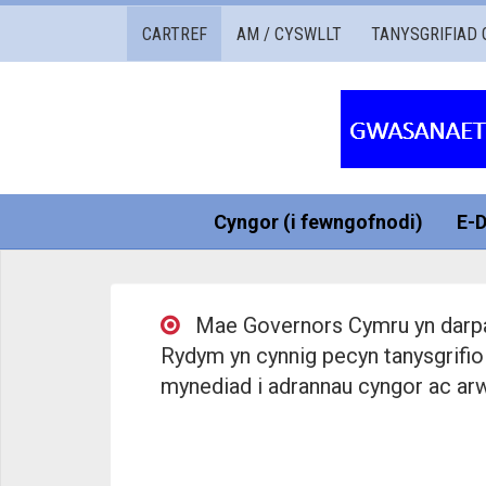
Gwasanaethau
CARTREF
AM / CYSWLLT
TANYSGRIFIAD 
Governors
Cymru
Cyngor (i fewngofnodi)
E-
Mae Governors Cymru yn darparu
Rydym yn cynnig pecyn tanysgrifio 
mynediad i adrannau cyngor ac arwe