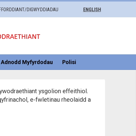
FFORDDIANT/DIGWYDDIADAU
ENGLISH
Adnodd Myfyrdodau
Polisi
wodraethiant ysgolion effeithiol.
yfrinachol, e-fwletinau rheolaidd a