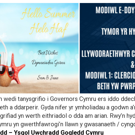
 wedi tanysgrifio i Governors Cymru ers iddo ddec
h a ddarperir. Gyda nifer yr ymholiadau a godwn a’
grifiad yn werth eithriadol o dda am arian. Rwy’n 
Cymru yn gwerthfawrogi’n llawn y gwasanaeth / cyng
ydd – Ysgol Uwchradd Gogledd Cymru