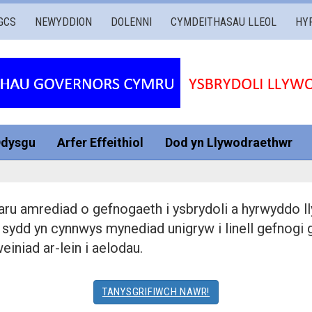
GCS
NEWYDDION
DOLENNI
CYMDEITHASAU LLEOL
HY
Ddysgu
Arfer Effeithiol
Dod yn Llywodraethwr
 amrediad o gefnogaeth i ysbrydoli a hyrwyddo lly
sydd yn cynnwys mynediad unigryw i linell gefnogi g
iniad ar-lein i aelodau.
TANYSGRIFIWCH NAWR!