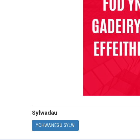
Sylwadau
YCHWANEGU SYLW