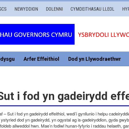
GCS
NEWYDDION
DOLENNI
CYMDEITHASAU LLEOL
HY
Ddysgu
Arfer Effeithiol
Dod yn Llywodraethwr
ut i fod yn gadeirydd effe
 Sut i fod yn gadeirydd effeithiol, wedi’i gynllunio i helpu cadeiryddi
’n ystyried dod yn gadeirydd, yn ogystal ag is-gadeiryddion, gyda gwyb
foldeb allweddol hwn. Mae’n fodiwl hunan-fyfyrio i raddau helaeth, gan