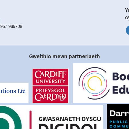
Y
c
]
7957 969708
Gweithio mewn partneriaeth