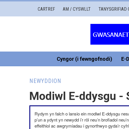
Gwasanaethau
CARTREF
AM / CYSWLLT
TANYSGRIFIAD 
Governors
Cymru
Cyngor (i fewngofnodi)
E-
NEWYDDION
Modiwl E-ddysgu - S
Rydym yn falch o lansio ein modiwl E-ddysgu nesaf –
p’un a ydynt yn newydd i’r rôl neu’n brofiadol neu
effeithiol ac awgrymiadau i gynorthwyo gyda’r cyfri