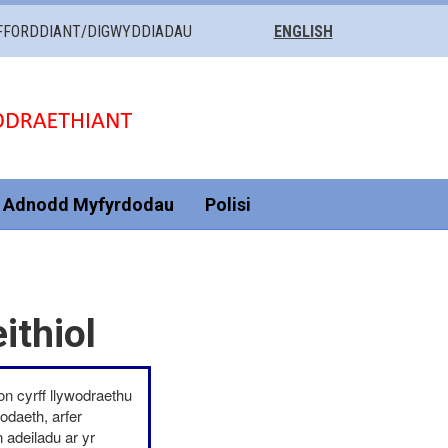
FFORDDIANT/DIGWYDDIADAU
ENGLISH
Adnodd Myfyrdodau
Polisi
ithiol
on cyrff llywodraethu
odaeth, arfer
 adeiladu ar yr