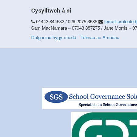
Cysylltwch â ni
01443 844532 / 029 2075 3685
[email protected
Sam MacNamara – 07943 887275 / Jane Morris – 0
Datganiad hygyrchedd
Telerau ac Amodau