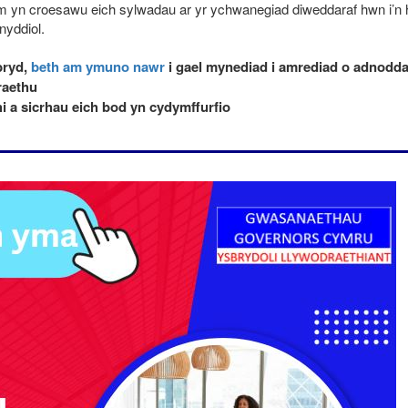
em yn croesawu eich sylwadau ar yr ychwanegiad diweddaraf hwn i’n h
nyddiol.
bryd,
beth am ymuno nawr
i gael mynediad i amrediad o adnodda
raethu
i a sicrhau eich bod yn cydymffurfio