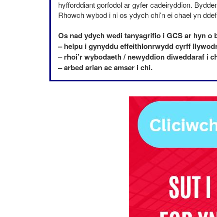
hyfforddiant gorfodol ar gyfer cadeiryddion. Bydd
Rhowch wybod i ni os ydych chi’n ei chael yn ddef
Os nad ydych wedi tanysgrifio i
GCS
ar hyn o 
– helpu i gynyddu effeithlonrwydd cyrff llywod
– rhoi’r wybodaeth / newyddion diweddaraf i ch
– arbed arian ac amser i chi.