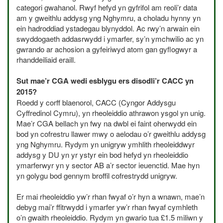
categori gwahanol. Rwyf hefyd yn gyfrifol am reoli’r data
am y gweithlu addysg yng Nghymru, a choladu hynny yn
ein hadroddiad ystadegau blynyddol. Ac rwy’n arwain ein
swyddogaeth addasrwydd i ymarfer, sy’n ymchwilio ac yn
gwrando ar achosion a gyfeiriwyd atom gan gyflogwyr a
rhanddeiliaid eraill.
Sut mae’r
CGA
wedi esblygu ers disodli’r
CACC
yn
2015?
Roedd y corff blaenorol,
CACC
(Cyngor Addysgu
Cyffredinol Cymru), yn rheoleiddio athrawon ysgol yn unig.
Mae’r
CGA
bellach yn fwy na dwbl ei faint oherwydd ein
bod yn cofrestru llawer mwy o aelodau o’r gweithlu addysg
yng Nghymru. Rydym yn unigryw ymhlith rheoleiddwyr
addysg y DU yn yr ystyr ein bod hefyd yn rheoleiddio
ymarferwyr yn y sector AB a’r sector ieuenctid. Mae hyn
yn golygu bod gennym broffil cofrestrydd unigryw.
Er mai rheoleiddio yw’r rhan fwyaf o’r hyn a wnawn, mae’n
debyg mai’r ffitrwydd i ymarfer yw’r rhan fwyaf cymhleth
o’n gwaith rheoleiddio. Rydym yn gwario tua £1.5 miliwn y