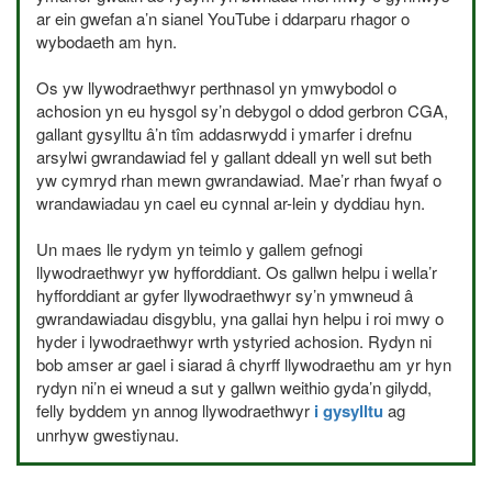
ar ein gwefan a’n sianel YouTube i ddarparu rhagor o
wybodaeth am hyn.
Os yw llywodraethwyr perthnasol yn ymwybodol o
achosion yn eu hysgol sy’n debygol o ddod gerbron
CGA
,
gallant gysylltu â’n tîm addasrwydd i ymarfer i drefnu
arsylwi gwrandawiad fel y gallant ddeall yn well sut beth
yw cymryd rhan mewn gwrandawiad. Mae’r rhan fwyaf o
wrandawiadau yn cael eu cynnal ar-lein y dyddiau hyn.
Un maes lle rydym yn teimlo y gallem gefnogi
llywodraethwyr yw hyfforddiant. Os gallwn helpu i wella’r
hyfforddiant ar gyfer llywodraethwyr sy’n ymwneud â
gwrandawiadau disgyblu, yna gallai hyn helpu i roi mwy o
hyder i lywodraethwyr wrth ystyried achosion. Rydyn ni
bob amser ar gael i siarad â chyrff llywodraethu am yr hyn
rydyn ni’n ei wneud a sut y gallwn weithio gyda’n gilydd,
felly byddem yn annog llywodraethwyr
i gysylltu
ag
unrhyw gwestiynau.