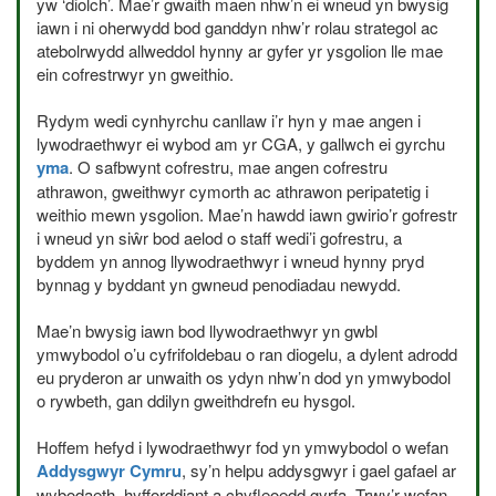
yw ‘diolch’. Mae’r gwaith maen nhw’n ei wneud yn bwysig
iawn i ni oherwydd bod ganddyn nhw’r rolau strategol ac
atebolrwydd allweddol hynny ar gyfer yr ysgolion lle mae
ein cofrestrwyr yn gweithio.
Rydym wedi cynhyrchu canllaw i’r hyn y mae angen i
lywodraethwyr ei wybod am yr
CGA
, y gallwch ei gyrchu
yma
. O safbwynt cofrestru, mae angen cofrestru
athrawon, gweithwyr cymorth ac athrawon peripatetig i
weithio mewn ysgolion. Mae’n hawdd iawn gwirio’r gofrestr
i wneud yn siŵr bod aelod o staff wedi’i gofrestru, a
byddem yn annog llywodraethwyr i wneud hynny pryd
bynnag y byddant yn gwneud penodiadau newydd.
Mae’n bwysig iawn bod llywodraethwyr yn gwbl
ymwybodol o’u cyfrifoldebau o ran diogelu, a dylent adrodd
eu pryderon ar unwaith os ydyn nhw’n dod yn ymwybodol
o rywbeth, gan ddilyn gweithdrefn eu hysgol.
Hoffem hefyd i lywodraethwyr fod yn ymwybodol o wefan
Addysgwyr Cymru
, sy’n helpu addysgwyr i gael gafael ar
wybodaeth, hyfforddiant a chyfleoedd gyrfa. Trwy’r wefan