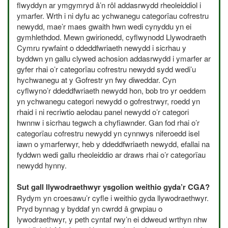
flwyddyn ar ymgymryd â’n rôl addasrwydd rheoleiddiol i
ymarfer. Wrth i ni dyfu ac ychwanegu categorïau cofrestru
newydd, mae’r maes gwaith hwn wedi cynyddu yn ei
gymhlethdod. Mewn gwirionedd, cyflwynodd Llywodraeth
Cymru rywfaint o ddeddfwriaeth newydd i sicrhau y
byddwn yn gallu clywed achosion addasrwydd i ymarfer ar
gyfer rhai o’r categorïau cofrestru newydd sydd wedi’u
hychwanegu at y Gofrestr yn fwy diweddar. Cyn
cyflwyno’r ddeddfwriaeth newydd hon, bob tro yr oeddem
yn ychwanegu categori newydd o gofrestrwyr, roedd yn
rhaid i ni recriwtio aelodau panel newydd o’r categori
hwnnw i sicrhau tegwch a chyfiawnder. Gan fod rhai o’r
categorïau cofrestru newydd yn cynnwys niferoedd isel
iawn o ymarferwyr, heb y ddeddfwriaeth newydd, efallai na
fyddwn wedi gallu rheoleiddio ar draws rhai o’r categorïau
newydd hynny.
Sut gall llywodraethwyr ysgolion weithio gyda’r
CGA
?
Rydym yn croesawu’r cyfle i weithio gyda llywodraethwyr.
Pryd bynnag y byddaf yn cwrdd â grwpiau o
lywodraethwyr, y peth cyntaf rwy’n ei ddweud wrthyn nhw