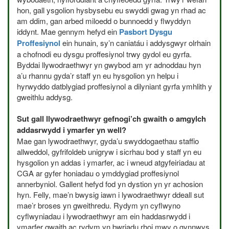
hon, gall ysgolion hysbysebu eu swyddi gwag yn rhad ac
am ddim, gan arbed miloedd o bunnoedd y flwyddyn
iddynt. Mae gennym hefyd ein
Pasbort Dysgu
Proffesiynol
ein hunain, sy’n caniatáu i addysgwyr olrhain
a chofnodi eu dysgu proffesiynol trwy gydol eu gyrfa.
Byddai llywodraethwyr yn gwybod am yr adnoddau hyn
a’u rhannu gyda’r staff yn eu hysgolion yn helpu i
hyrwyddo datblygiad proffesiynol a dilyniant gyrfa ymhlith y
gweithlu addysg.
Sut gall llywodraethwyr gefnogi’ch gwaith o amgylch
addasrwydd i ymarfer yn well?
Mae gan lywodraethwyr, gyda’u swyddogaethau staffio
allweddol, gyfrifoldeb unigryw i sicrhau bod y staff yn eu
hysgolion yn addas i ymarfer, ac i wneud atgyfeiriadau at
CGA
ar gyfer honiadau o ymddygiad proffesiynol
annerbyniol. Gallent hefyd fod yn dystion yn yr achosion
hyn. Felly, mae’n bwysig iawn i lywodraethwyr ddeall sut
mae’r broses yn gweithredu. Rydym yn cyflwyno
cyflwyniadau i lywodraethwyr am ein haddasrwydd i
ymarfer gwaith ac rydym yn bwriadu rhoi mwy o gynnwys