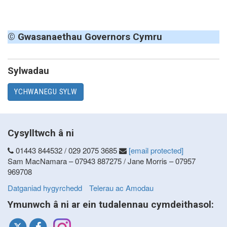
© Gwasanaethau Governors Cymru
Sylwadau
YCHWANEGU SYLW
Cysylltwch â ni
01443 844532 / 029 2075 3685
[email protected]
Sam MacNamara – 07943 887275 / Jane Morris – 07957
969708
Datganiad hygyrchedd
Telerau ac Amodau
Ymunwch â ni ar ein tudalennau cymdeithasol: