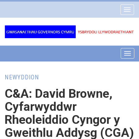
Gwasanaethau
Toggl
Governors
navig
Cymru
Toggl
navig
NEWYDDION
C&A: David Browne,
Cyfarwyddwr
Rheoleiddio Cyngor y
Gweithlu Addysg (CGA)