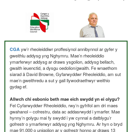
CGA
yw’r rheoleiddiwr proffesiynol annibynnol ar gyfer y
gweithlu addysg yng Nghymru. Mae’n rheoleiddio
ymarferwyr addysg ar draws ysgolion, addysg bellach,
gwaith ieuenctid, a dysgu oedolion/gwaith. Fe wnaethom
siarad â David Browne, Gyfarwyddwr Rheoleiddio, am sut
mae’n gweithredu a sut y gall llywodraethwyr weithio
gydag ef.
Allwch chi esbonio beth mae eich swydd yn ei olygu?
Fel Cyfarwyddwr Rheoleiddio, rwy’n gyfrifol am dri maes
gwahanol – cofrestru, data ac addasrwydd i ymarfer. Mae
hynny’n golygu mai fy swydd i yw cynnal a datblygu’r
gofrestr o ymarferwyr addysg yng Nghymru. Ar hyn o bryd
mae 91,000 o unigolion ar y gofrestr honno ar draws 13