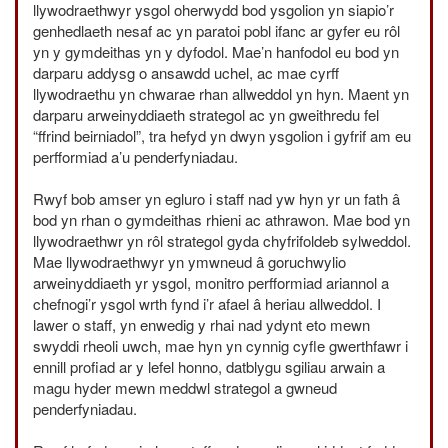
llywodraethwyr ysgol oherwydd bod ysgolion yn siapio’r
genhedlaeth nesaf ac yn paratoi pobl ifanc ar gyfer eu rôl
yn y gymdeithas yn y dyfodol. Mae’n hanfodol eu bod yn
darparu addysg o ansawdd uchel, ac mae cyrff
llywodraethu yn chwarae rhan allweddol yn hyn. Maent yn
darparu arweinyddiaeth strategol ac yn gweithredu fel
“ffrind beirniadol”, tra hefyd yn dwyn ysgolion i gyfrif am eu
perfformiad a’u penderfyniadau.
Rwyf bob amser yn egluro i staff nad yw hyn yr un fath â
bod yn rhan o gymdeithas rhieni ac athrawon. Mae bod yn
llywodraethwr yn rôl strategol gyda chyfrifoldeb sylweddol.
Mae llywodraethwyr yn ymwneud â goruchwylio
arweinyddiaeth yr ysgol, monitro perfformiad ariannol a
chefnogi’r ysgol wrth fynd i’r afael â heriau allweddol. I
lawer o staff, yn enwedig y rhai nad ydynt eto mewn
swyddi rheoli uwch, mae hyn yn cynnig cyfle gwerthfawr i
ennill profiad ar y lefel honno, datblygu sgiliau arwain a
magu hyder mewn meddwl strategol a gwneud
penderfyniadau.