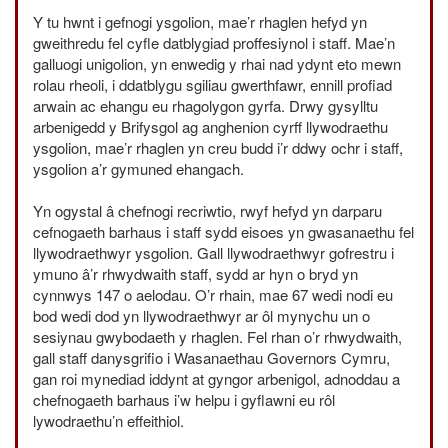
Y tu hwnt i gefnogi ysgolion, mae’r rhaglen hefyd yn
gweithredu fel cyfle datblygiad proffesiynol i staff. Mae’n
galluogi unigolion, yn enwedig y rhai nad ydynt eto mewn
rolau rheoli, i ddatblygu sgiliau gwerthfawr, ennill profiad
arwain ac ehangu eu rhagolygon gyrfa. Drwy gysylltu
arbenigedd y Brifysgol ag anghenion cyrff llywodraethu
ysgolion, mae’r rhaglen yn creu budd i’r ddwy ochr i staff,
ysgolion a’r gymuned ehangach.
Yn ogystal â chefnogi recriwtio, rwyf hefyd yn darparu
cefnogaeth barhaus i staff sydd eisoes yn gwasanaethu fel
llywodraethwyr ysgolion. Gall llywodraethwyr gofrestru i
ymuno â’r rhwydwaith staff, sydd ar hyn o bryd yn
cynnwys 147 o aelodau. O’r rhain, mae 67 wedi nodi eu
bod wedi dod yn llywodraethwyr ar ôl mynychu un o
sesiynau gwybodaeth y rhaglen. Fel rhan o’r rhwydwaith,
gall staff danysgrifio i Wasanaethau Governors Cymru,
gan roi mynediad iddynt at gyngor arbenigol, adnoddau a
chefnogaeth barhaus i’w helpu i gyflawni eu rôl
lywodraethu’n effeithiol.