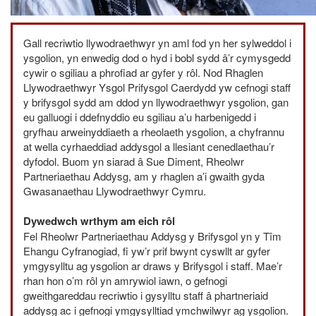
Gall recriwtio llywodraethwyr yn aml fod yn her sylweddol i
ysgolion, yn enwedig dod o hyd i bobl sydd â’r cymysgedd
cywir o sgiliau a phrofiad ar gyfer y rôl. Nod Rhaglen
Llywodraethwyr Ysgol Prifysgol Caerdydd yw cefnogi staff
y brifysgol sydd am ddod yn llywodraethwyr ysgolion, gan
eu galluogi i ddefnyddio eu sgiliau a’u harbenigedd i
gryfhau arweinyddiaeth a rheolaeth ysgolion, a chyfrannu
at wella cyrhaeddiad addysgol a llesiant cenedlaethau’r
dyfodol. Buom yn siarad â Sue Diment, Rheolwr
Partneriaethau Addysg, am y rhaglen a’i gwaith gyda
Gwasanaethau Llywodraethwyr Cymru.
Dywedwch wrthym am eich rôl
Fel Rheolwr Partneriaethau Addysg y Brifysgol yn y Tîm
Ehangu Cyfranogiad, fi yw’r prif bwynt cyswllt ar gyfer
ymgysylltu ag ysgolion ar draws y Brifysgol i staff. Mae’r
rhan hon o’m rôl yn amrywiol iawn, o gefnogi
gweithgareddau recriwtio i gysylltu staff â phartneriaid
addysg ac i gefnogi ymgysylltiad ymchwilwyr ag ysgolion.