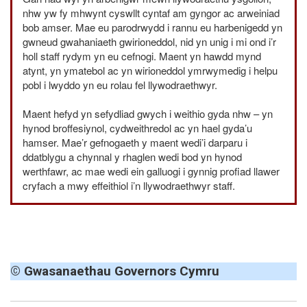
nhw yw fy mhwynt cyswllt cyntaf am gyngor ac arweiniad
bob amser. Mae eu parodrwydd i rannu eu harbenigedd yn
gwneud gwahaniaeth gwirioneddol, nid yn unig i mi ond i’r
holl staff rydym yn eu cefnogi. Maent yn hawdd mynd
atynt, yn ymatebol ac yn wirioneddol ymrwymedig i helpu
pobl i lwyddo yn eu rolau fel llywodraethwyr.
Maent hefyd yn sefydliad gwych i weithio gyda nhw – yn
hynod broffesiynol, cydweithredol ac yn hael gyda’u
hamser. Mae’r gefnogaeth y maent wedi’i darparu i
ddatblygu a chynnal y rhaglen wedi bod yn hynod
werthfawr, ac mae wedi ein galluogi i gynnig profiad llawer
cryfach a mwy effeithiol i’n llywodraethwyr staff.
© Gwasanaethau Governors Cymru