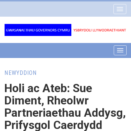
Gwasanaethau
Toggl
Governors
navig
Cymru
Toggl
navig
NEWYDDION
Holi ac Ateb: Sue
Diment, Rheolwr
Partneriaethau Addysg,
Prifysgol Caerdydd