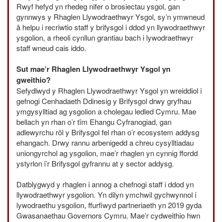
Rwyf hefyd yn rhedeg nifer o brosiectau ysgol, gan
gynnwys y Rhaglen Llywodraethwyr Ysgol, sy’n ymwneud
â helpu i recriwtio staff y brifysgol i ddod yn llywodraethwyr
ysgolion, a rheoli cynllun grantiau bach i lywodraethwyr
staff wneud cais iddo.
Sut mae’r Rhaglen Llywodraethwyr Ysgol yn
gweithio?
Sefydlwyd y Rhaglen Llywodraethwyr Ysgol yn wreiddiol i
gefnogi Cenhadaeth Ddinesig y Brifysgol drwy gryfhau
ymgysylltiad ag ysgolion a cholegau ledled Cymru. Mae
bellach yn rhan o’r tîm Ehangu Cyfranogiad, gan
adlewyrchu rôl y Brifysgol fel rhan o’r ecosystem addysg
ehangach. Drwy rannu arbenigedd a chreu cysylltiadau
uniongyrchol ag ysgolion, mae’r rhaglen yn cynnig ffordd
ystyrlon i’r Brifysgol gyfrannu at y sector addysg.
Datblygwyd y rhaglen i annog a chefnogi staff i ddod yn
llywodraethwyr ysgolion. Yn dilyn ymchwil gychwynnol i
lywodraethu ysgolion, ffurfiwyd partneriaeth yn 2019 gyda
Gwasanaethau Governors Cymru. Mae’r cydweithio hwn