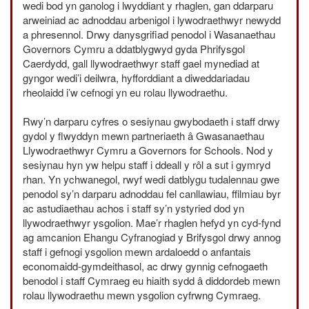
wedi bod yn ganolog i lwyddiant y rhaglen, gan ddarparu
arweiniad ac adnoddau arbenigol i lywodraethwyr newydd
a phresennol. Drwy danysgrifiad penodol i Wasanaethau
Governors Cymru a ddatblygwyd gyda Phrifysgol
Caerdydd, gall llywodraethwyr staff gael mynediad at
gyngor wedi’i deilwra, hyfforddiant a diweddariadau
rheolaidd i’w cefnogi yn eu rolau llywodraethu.
Rwy’n darparu cyfres o sesiynau gwybodaeth i staff drwy
gydol y flwyddyn mewn partneriaeth â Gwasanaethau
Llywodraethwyr Cymru a Governors for Schools. Nod y
sesiynau hyn yw helpu staff i ddeall y rôl a sut i gymryd
rhan. Yn ychwanegol, rwyf wedi datblygu tudalennau gwe
penodol sy’n darparu adnoddau fel canllawiau, ffilmiau byr
ac astudiaethau achos i staff sy’n ystyried dod yn
llywodraethwyr ysgolion. Mae’r rhaglen hefyd yn cyd-fynd
ag amcanion Ehangu Cyfranogiad y Brifysgol drwy annog
staff i gefnogi ysgolion mewn ardaloedd o anfantais
economaidd-gymdeithasol, ac drwy gynnig cefnogaeth
benodol i staff Cymraeg eu hiaith sydd â diddordeb mewn
rolau llywodraethu mewn ysgolion cyfrwng Cymraeg.