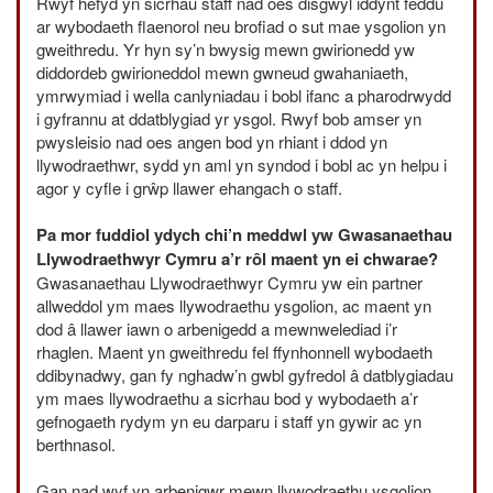
Rwyf hefyd yn sicrhau staff nad oes disgwyl iddynt feddu
ar wybodaeth flaenorol neu brofiad o sut mae ysgolion yn
gweithredu. Yr hyn sy’n bwysig mewn gwirionedd yw
diddordeb gwirioneddol mewn gwneud gwahaniaeth,
ymrwymiad i wella canlyniadau i bobl ifanc a pharodrwydd
i gyfrannu at ddatblygiad yr ysgol. Rwyf bob amser yn
pwysleisio nad oes angen bod yn rhiant i ddod yn
llywodraethwr, sydd yn aml yn syndod i bobl ac yn helpu i
agor y cyfle i grŵp llawer ehangach o staff.
Pa mor fuddiol ydych chi’n meddwl yw Gwasanaethau
Llywodraethwyr Cymru a’r rôl maent yn ei chwarae?
Gwasanaethau Llywodraethwyr Cymru yw ein partner
allweddol ym maes llywodraethu ysgolion, ac maent yn
dod â llawer iawn o arbenigedd a mewnwelediad i’r
rhaglen. Maent yn gweithredu fel ffynhonnell wybodaeth
ddibynadwy, gan fy nghadw’n gwbl gyfredol â datblygiadau
ym maes llywodraethu a sicrhau bod y wybodaeth a’r
gefnogaeth rydym yn eu darparu i staff yn gywir ac yn
berthnasol.
Gan nad wyf yn arbenigwr mewn llywodraethu ysgolion,