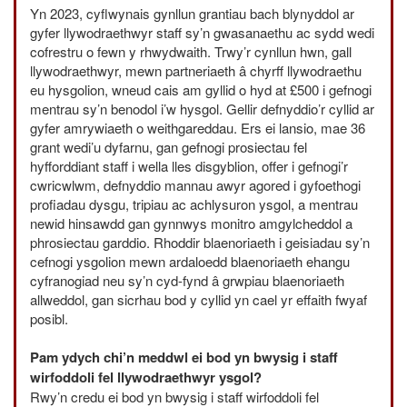
Yn 2023, cyflwynais gynllun grantiau bach blynyddol ar
gyfer llywodraethwyr staff sy’n gwasanaethu ac sydd wedi
cofrestru o fewn y rhwydwaith. Trwy’r cynllun hwn, gall
llywodraethwyr, mewn partneriaeth â chyrff llywodraethu
eu hysgolion, wneud cais am gyllid o hyd at £500 i gefnogi
mentrau sy’n benodol i’w hysgol. Gellir defnyddio’r cyllid ar
gyfer amrywiaeth o weithgareddau. Ers ei lansio, mae 36
grant wedi’u dyfarnu, gan gefnogi prosiectau fel
hyfforddiant staff i wella lles disgyblion, offer i gefnogi’r
cwricwlwm, defnyddio mannau awyr agored i gyfoethogi
profiadau dysgu, tripiau ac achlysuron ysgol, a mentrau
newid hinsawdd gan gynnwys monitro amgylcheddol a
phrosiectau garddio. Rhoddir blaenoriaeth i geisiadau sy’n
cefnogi ysgolion mewn ardaloedd blaenoriaeth ehangu
cyfranogiad neu sy’n cyd-fynd â grwpiau blaenoriaeth
allweddol, gan sicrhau bod y cyllid yn cael yr effaith fwyaf
posibl.
Pam ydych chi’n meddwl ei bod yn bwysig i staff
wirfoddoli fel llywodraethwyr ysgol?
Rwy’n credu ei bod yn bwysig i staff wirfoddoli fel