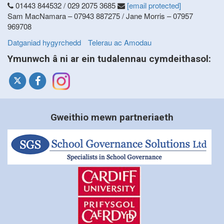
01443 844532 / 029 2075 3685
[email protected]
Sam MacNamara – 07943 887275 / Jane Morris – 07957
969708
Datganiad hygyrchedd
Telerau ac Amodau
Ymunwch â ni ar ein tudalennau cymdeithasol:
Gweithio mewn partneriaeth