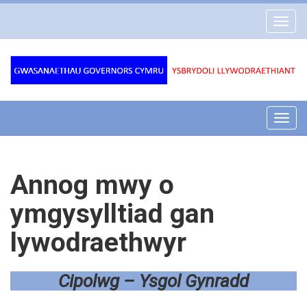
Gwasanaethau
Toggl
Governors
navig
Cymru
Toggl
navig
Annog mwy o
ymgysylltiad gan
lywodraethwyr
Cipolwg – Ysgol Gynradd