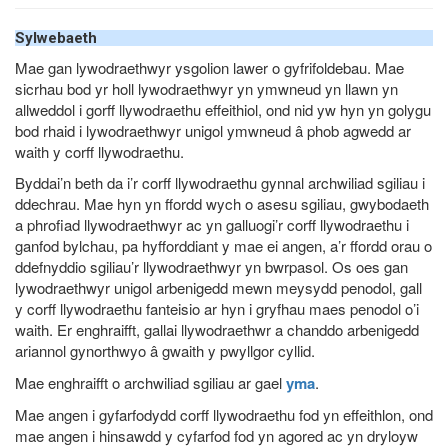
Sylwebaeth
Mae gan lywodraethwyr ysgolion lawer o gyfrifoldebau. Mae
sicrhau bod yr holl lywodraethwyr yn ymwneud yn llawn yn
allweddol i gorff llywodraethu effeithiol, ond nid yw hyn yn golygu
bod rhaid i lywodraethwyr unigol ymwneud â phob agwedd ar
waith y corff llywodraethu.
Byddai’n beth da i’r corff llywodraethu gynnal archwiliad sgiliau i
ddechrau. Mae hyn yn ffordd wych o asesu sgiliau, gwybodaeth
a phrofiad llywodraethwyr ac yn galluogi’r corff llywodraethu i
ganfod bylchau, pa hyfforddiant y mae ei angen, a’r ffordd orau o
ddefnyddio sgiliau’r llywodraethwyr yn bwrpasol. Os oes gan
lywodraethwyr unigol arbenigedd mewn meysydd penodol, gall
y corff llywodraethu fanteisio ar hyn i gryfhau maes penodol o’i
waith. Er enghraifft, gallai llywodraethwr a chanddo arbenigedd
ariannol gynorthwyo â gwaith y pwyllgor cyllid.
Mae enghraifft o archwiliad sgiliau ar gael
yma
.
Mae angen i gyfarfodydd corff llywodraethu fod yn effeithlon, ond
mae angen i hinsawdd y cyfarfod fod yn agored ac yn dryloyw