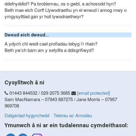
ddefnyddiol? Pa broblemau, os o gwbl, a achosodd hyn?
Beth mae eich Corff Llywodraethu yn ei wneud i annog mwy o
ymgysylltiad gan yr holl lywodraethwyr?
Dweud eich dweud…
A ydych chi wedi cael profiadau tebyg i’r rhain?
Beth yw’ch barn am y sefyllfa a ddisgrifiwyd?
Cysylltwch â ni
01443 844532 / 029 2075 3685
[email protected]
Sam MacNamara – 07943 887275 / Jane Morris – 07957
969708
Datganiad hygyrchedd
Telerau ac Amodau
Ymunwch â ni ar ein tudalennau cymdeithasol: