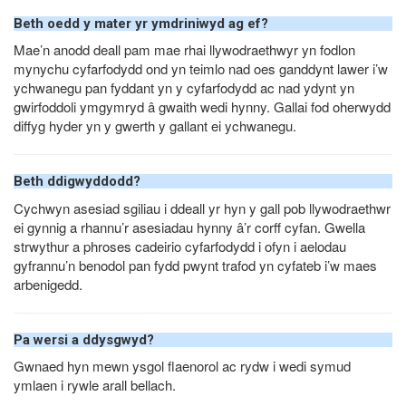
Beth oedd y mater yr ymdriniwyd ag ef?
Mae’n anodd deall pam mae rhai llywodraethwyr yn fodlon
mynychu cyfarfodydd ond yn teimlo nad oes ganddynt lawer i’w
ychwanegu pan fyddant yn y cyfarfodydd ac nad ydynt yn
gwirfoddoli ymgymryd â gwaith wedi hynny. Gallai fod oherwydd
diffyg hyder yn y gwerth y gallant ei ychwanegu.
Beth ddigwyddodd?
Cychwyn asesiad sgiliau i ddeall yr hyn y gall pob llywodraethwr
ei gynnig a rhannu’r asesiadau hynny â’r corff cyfan. Gwella
strwythur a phroses cadeirio cyfarfodydd i ofyn i aelodau
gyfrannu’n benodol pan fydd pwynt trafod yn cyfateb i’w maes
arbenigedd.
Pa wersi a ddysgwyd?
Gwnaed hyn mewn ysgol flaenorol ac rydw i wedi symud
ymlaen i rywle arall bellach.