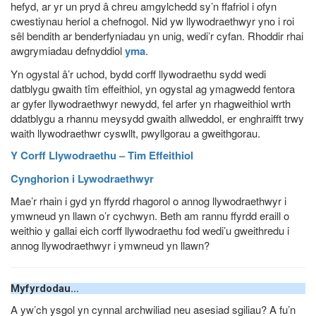
hefyd, ar yr un pryd â chreu amgylchedd sy’n ffafriol i ofyn
cwestiynau heriol a chefnogol. Nid yw llywodraethwyr yno i roi
sêl bendith ar benderfyniadau yn unig, wedi’r cyfan. Rhoddir rhai
awgrymiadau defnyddiol
yma
.
Yn ogystal â’r uchod, bydd corff llywodraethu sydd wedi
datblygu gwaith tîm effeithiol, yn ogystal ag ymagwedd fentora
ar gyfer llywodraethwyr newydd, fel arfer yn rhagweithiol wrth
ddatblygu a rhannu meysydd gwaith allweddol, er enghraifft trwy
waith llywodraethwr cyswllt, pwyllgorau a gweithgorau.
Y Corff Llywodraethu – Tim Effeithiol
Cynghorion i Lywodraethwyr
Mae’r rhain i gyd yn ffyrdd rhagorol o annog llywodraethwyr i
ymwneud yn llawn o’r cychwyn. Beth am rannu ffyrdd eraill o
weithio y gallai eich corff llywodraethu fod wedi’u gweithredu i
annog llywodraethwyr i ymwneud yn llawn?
Myfyrdodau…
A yw’ch ysgol yn cynnal archwiliad neu asesiad sgiliau? A fu’n